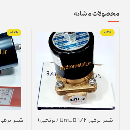
محصولات مشابه
-17%
-17%
شیر برقی ۱/۲ Uni_D (برنجی)
شیر برقی بخار