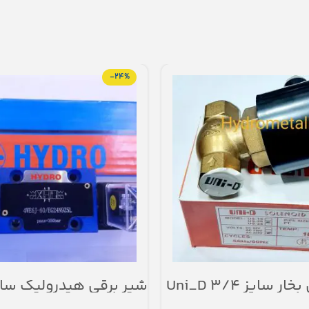
-24%
 سایز ۳/۴ Uni_D
بوبین