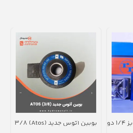
شیر برقی هیدرولیک سایز 1/4 دو
بوبین آتوس جدید (Atos) ۳/۸
ش