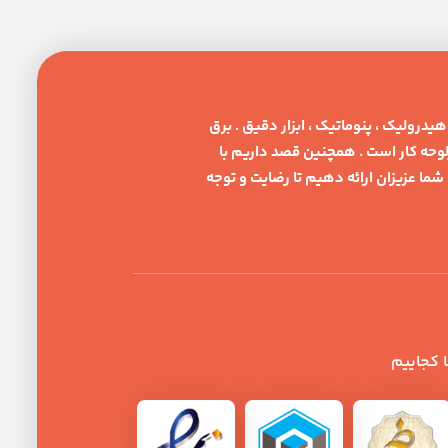
یدرولیک ، پنوماتیک ، ابزار دقیق . برق
حه کار است . همچنین قصد داریم با
ما عزیزان ارائه دهیم تا رضایت و توجه
 کجاییم