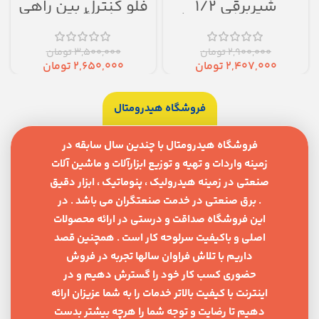
شیربرقی ۱/۲
فلو کنترل بین راهی
اتودرین(تایمردار)
شلنگ خور
2,900,000
تومان
3,500,000
تومان
2,407,000
تومان
2,650,000
تومان
فروشگاه هیدرومتال
فروشگاه هیدرومتال با چندین سال سابقه در
زمینه واردات و تهیه و توزیع ابزارآلات و ماشین آلات
صنعتی در زمینه هیدرولیک ، پنوماتیک ، ابزار دقیق
. برق صنعتی در خدمت صنعتگران می باشد . در
این فروشگاه صداقت و درستی در ارائه محصولات
اصلی و باکیفیت سرلوحه کار است . همچنین قصد
داریم با تلاش فراوان سالها تجربه در فروش
حضوری کسب کار خود را گسترش دهیم و در
اینترنت با کیفیت بالاتر خدمات را به شما عزیزان ارائه
دهیم تا رضایت و توجه شما را هرچه بیشتر بدست